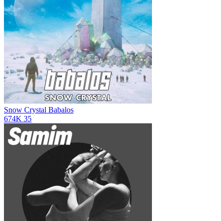
Snow Crystal
Babalos
674K
35