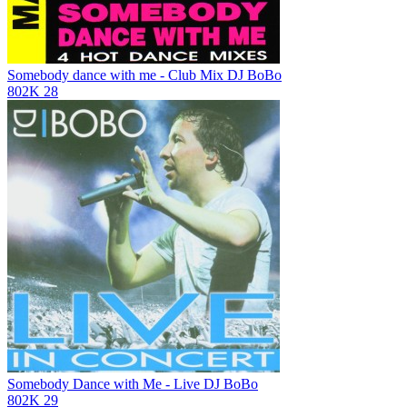
Somebody dance with me - Club Mix
DJ BoBo
802K
28
Somebody Dance with Me - Live
DJ BoBo
802K
29