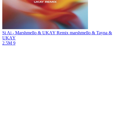
Si Ai - Marshmello & UKAY Remix
marshmello & Tayna &
UKAY
2.5M
9