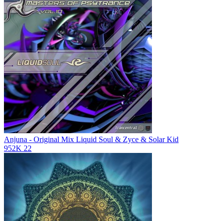
Anjuna - Original Mix
Liquid Soul & Zyce & Solar Kid
952K
22