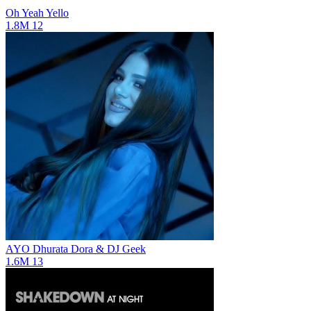
Oh Yeah
Yello
1.8M
12
AYO
Dhurata Dora & DJ Geek
1.6M
13