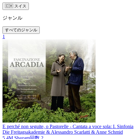
🇨🇭 スイス
ジャンル
すべてのジャンル
1
E perché non seguite, o Pastorelle - Cantata a voce sola: I. Sinfonia
Die Freitagsakademie & Alessandro Scarlatti & Anne Schmid
5.4M
Shazam回数
2