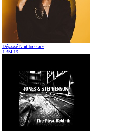
Dépassé
Nuit Incolore
1.3M
19