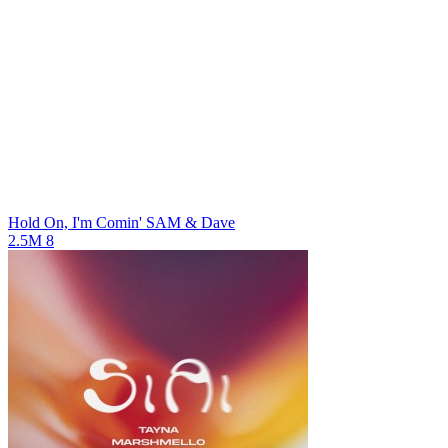
Hold On, I'm Comin'
SAM & Dave
2.5M
8