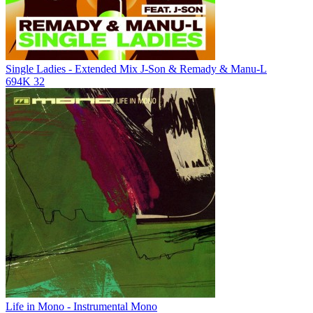
Single Ladies - Extended Mix
J-Son & Remady & Manu-L
694K
32
Life in Mono - Instrumental
Mono