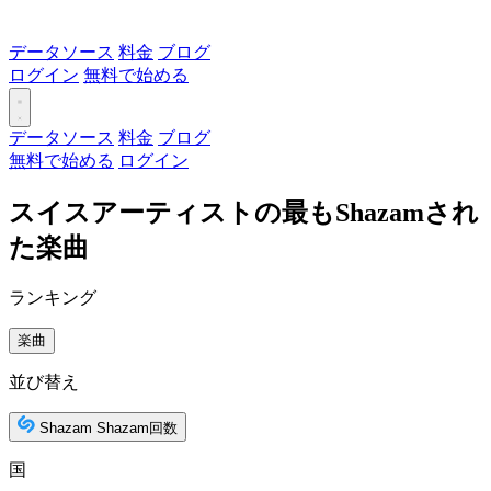
データソース
料金
ブログ
ログイン
無料で始める
データソース
料金
ブログ
無料で始める
ログイン
スイスアーティストの最もShazamされ
た楽曲
ランキング
楽曲
並び替え
Shazam Shazam回数
国