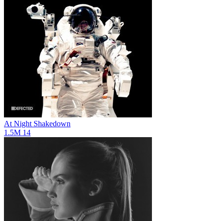
At Night
Shakedown
1.5M
14