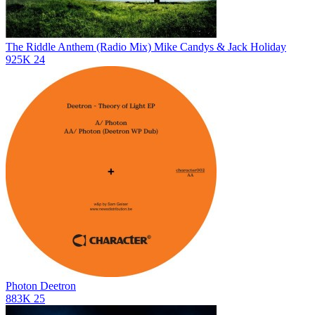
The Riddle Anthem (Radio Mix)
Mike Candys & Jack Holiday
925K
24
Photon
Deetron
883K
25