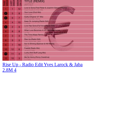
Rise Up - Radio Edit
Yves Larock & Jaba
2.8M
4