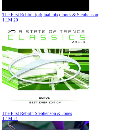
The First Rebirth (original mix)
Jones & Stephenson
1.1M
20
The First Rebirth
Stephenson & Jones
1.1M
21