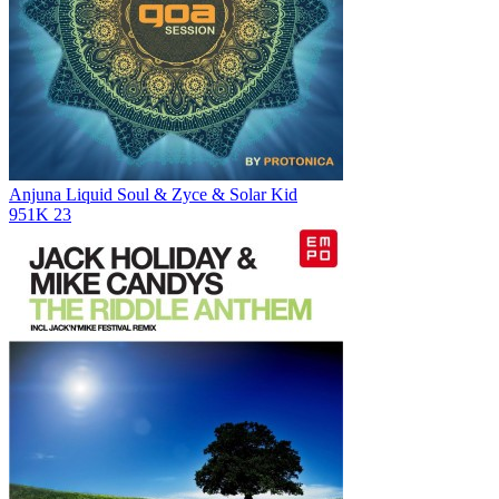
Anjuna
Liquid Soul & Zyce & Solar Kid
951K
23