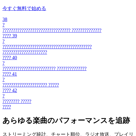
今すぐ無料で始める
38
?
????????????????????????????????
??????????????
????
39
?
??????????????????????????????????????????
?????????????????????
????
40
?
?????????????????????????
??????????????
????
41
?
?????????????????????
?????
????
42
?
????????
?????
????
あらゆる楽曲のパフォーマンスを追跡
ストリーミング統計、チャート順位、ラジオ放送、プレイリ