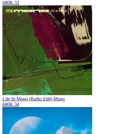
680K
33
Life In Mono (Radio Edit)
Mono
680K
34