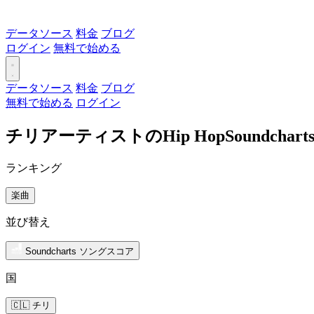
データソース
料金
ブログ
ログイン
無料で始める
データソース
料金
ブログ
無料で始める
ログイン
チリアーティストのHip HopSoundch
ランキング
楽曲
並び替え
Soundcharts ソングスコア
国
🇨🇱 チリ