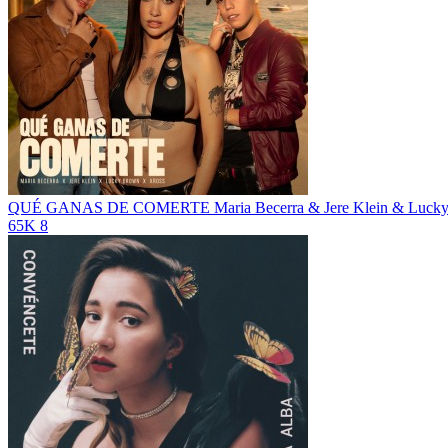
QUÉ GANAS DE COMERTE
Maria Becerra & Jere Klein & Lu
65K
8