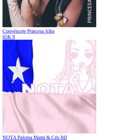
Convéncete
Princesa Alba
65K
9
NOTA
Paloma Mami & Cris MJ