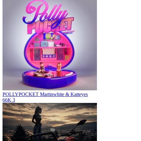
POLLYPOCKET
Martinwhite & Katteyes
66K
3