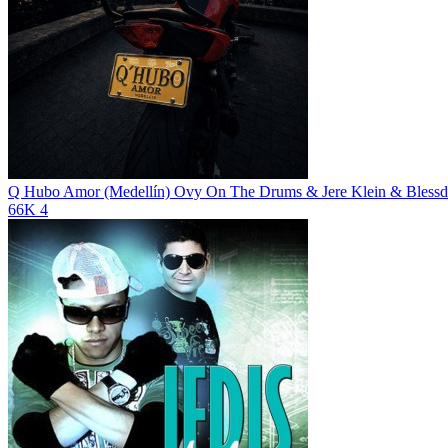
Q Hubo Amor (Medellín)
Ovy On The Drums & Jere Klein & Blessd
66K
4