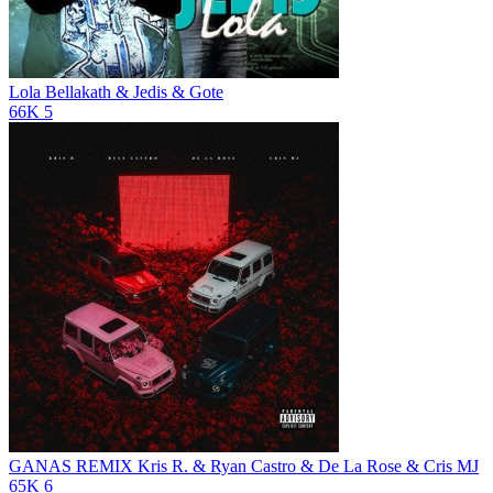
Lola
Bellakath & Jedis & Gote
66K
5
GANAS REMIX
Kris R. & Ryan Castro & De La Rose & Cris MJ
65K
6