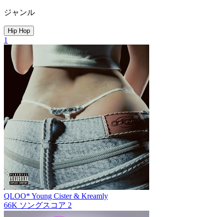
ジャンル
Hip Hop
1
QLOO*
Young Cister & Kreamly
66K
ソングスコア
2