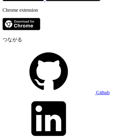
Chrome extension
つながる
Github