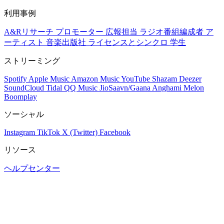
利用事例
A&Rリサーチ
プロモーター
広報担当
ラジオ番組編成者
ア
ーティスト
音楽出版社
ライセンスとシンクロ
学生
ストリーミング
Spotify
Apple Music
Amazon Music
YouTube
Shazam
Deezer
SoundCloud
Tidal
QQ Music
JioSaavn/Gaana
Anghami
Melon
Boomplay
ソーシャル
Instagram
TikTok
X (Twitter)
Facebook
リソース
ヘルプセンター