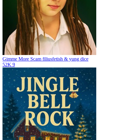
Gimme More Scam
filiusfetish & yung dice
52K
9