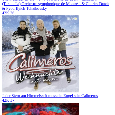
(Tarantella)
Orchestre symphonique de Montréal & Charles Dutoit
& Pyotr Ilyich Tchaikovsky
42K
36
Jeder Stern am Himmelszelt muss ein Engel sein
Calimeros
42K
37