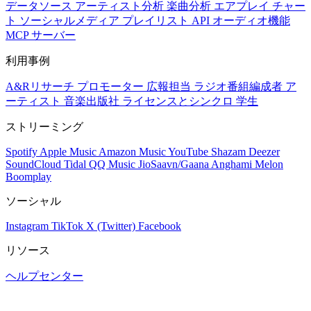
データソース
アーティスト分析
楽曲分析
エアプレイ
チャー
ト
ソーシャルメディア
プレイリスト
API
オーディオ機能
MCP サーバー
利用事例
A&Rリサーチ
プロモーター
広報担当
ラジオ番組編成者
ア
ーティスト
音楽出版社
ライセンスとシンクロ
学生
ストリーミング
Spotify
Apple Music
Amazon Music
YouTube
Shazam
Deezer
SoundCloud
Tidal
QQ Music
JioSaavn/Gaana
Anghami
Melon
Boomplay
ソーシャル
Instagram
TikTok
X (Twitter)
Facebook
リソース
ヘルプセンター