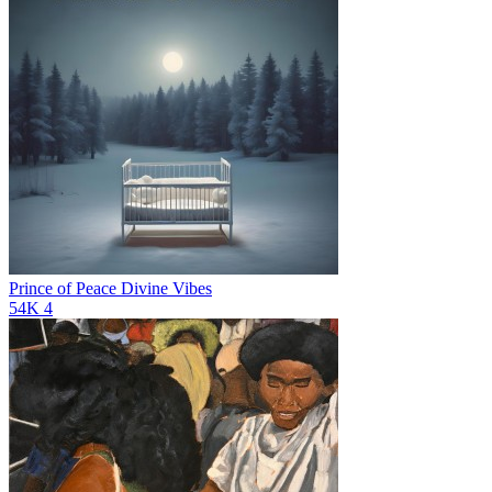
Prince of Peace
Divine Vibes
54K
4