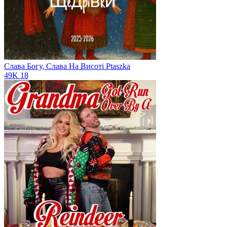
Слава Богу, Слава На Висоті
Ptaszka
49K
18