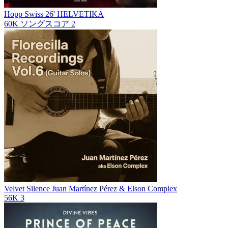
Hopp Swiss 26'
HELVETIKA
60K
ソングスコア
2
Velvet Silence
Juan Martínez Pérez & Elson Complex
56K
3