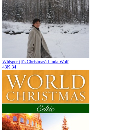
Whisper (It's Christmas)
Linda Wolf
43K
34