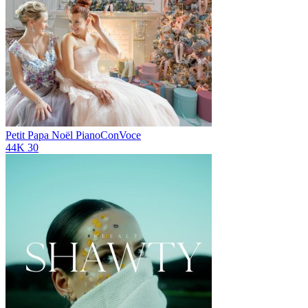
Petit Papa Noël
PianoConVoce
44K
30