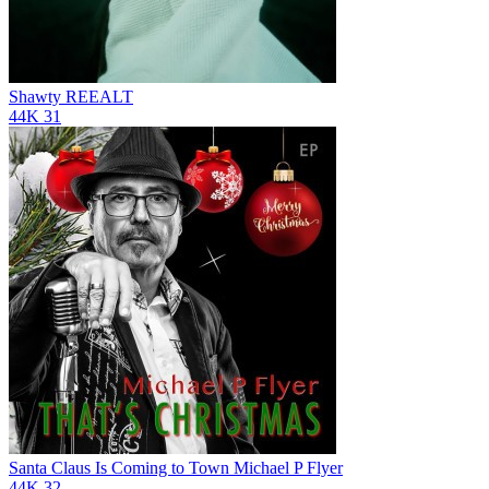
Shawty
REEALT
44K
31
Santa Claus Is Coming to Town
Michael P Flyer
44K
32