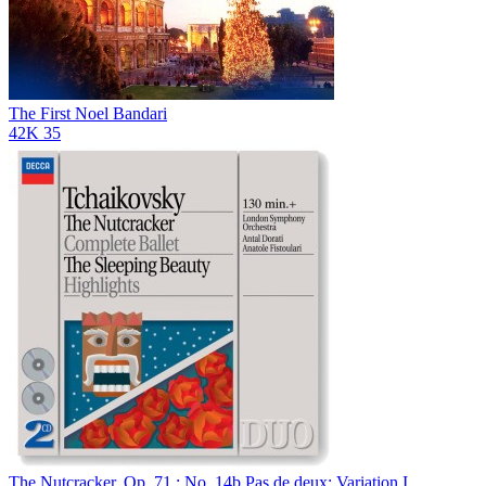
The First Noel
Bandari
42K
35
The Nutcracker, Op. 71 : No. 14b Pas de deux: Variation I