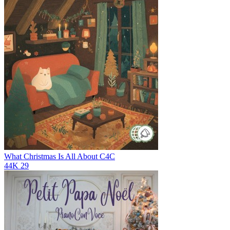
What Christmas Is All About
C4C
44K
29