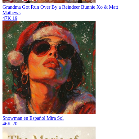
Grandma Got Run Over By a Reindeer
Bunnie Xo & Matt
Mathews
47K
19
Snowman en Español
Mira Sol
46K
20