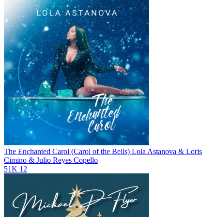
The Enchanted Carol (Carol of the Bells)
Lola Astanova & Loris
Cimino & Julio Reyes Copello
51K
12