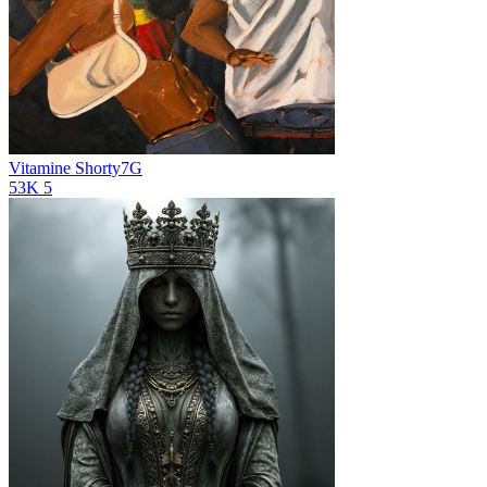
Vitamine
Shorty7G
53K
5