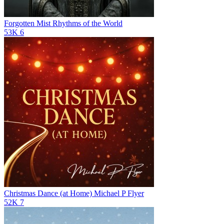
Forgotten Mist
Rhythms of the World
53K
6
Christmas Dance (at Home)
Michael P Flyer
52K
7