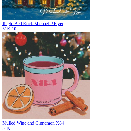
Jingle Bell Rock
Michael P Flyer
51K
10
Mulled Wine and Cinnamon
X84
51K
11