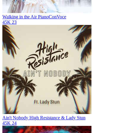
Walking in the Air
PianoConVoce
45K
23
Ain't Nobody
High Resistance & Lady Stun
45K
24