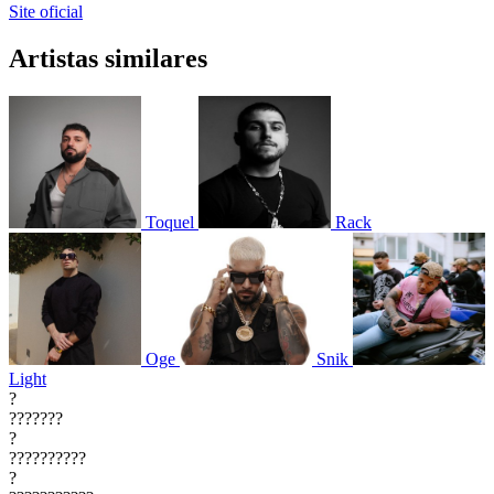
Site oficial
Artistas similares
Toquel
Rack
Oge
Snik
Light
?
???????
?
??????????
?