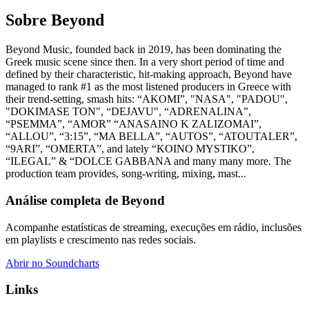
Sobre Beyond
Beyond Music, founded back in 2019, has been dominating the
Greek music scene since then. In a very short period of time and
defined by their characteristic, hit-making approach, Beyond have
managed to rank #1 as the most listened producers in Greece with
their trend-setting, smash hits: “AKOMI”, "NASA", "PADOU",
"DOKIMASE TON", “DEJAVU", “ADRENALINA”,
“PSEMMA”, “AMOR” “ANASAINO K ZALIZOMAI”,
“ALLOU”, “3:15”, “MA BELLA”, “AUTOS”, “ATOUTALER”,
“9ARI”, “OMERTA”, and lately “KOINO MYSTIKO”,
“ILEGAL” & “DOLCE GABBANA and many many more. The
production team provides, song-writing, mixing, mast...
Análise completa de Beyond
Acompanhe estatísticas de streaming, execuções em rádio, inclusões
em playlists e crescimento nas redes sociais.
Abrir no Soundcharts
Links