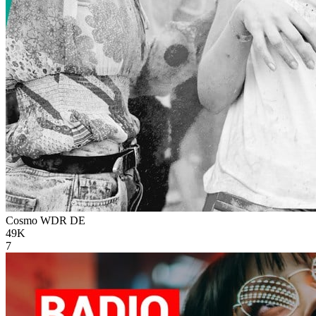
Cosmo WDR
DE
49K
7