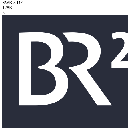
SWR 3
DE
128K
3