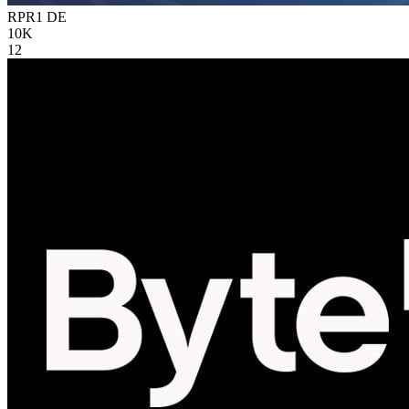
RPR1
DE
10K
12