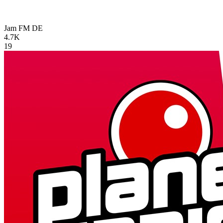
Jam FM
DE
4.7K
19