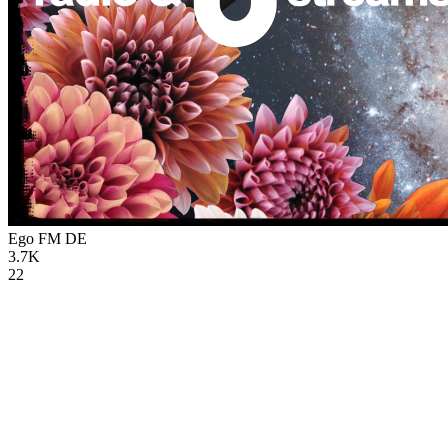
Ego FM
DE
3.7K
22