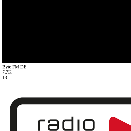
Byte FM
DE
7.7K
13