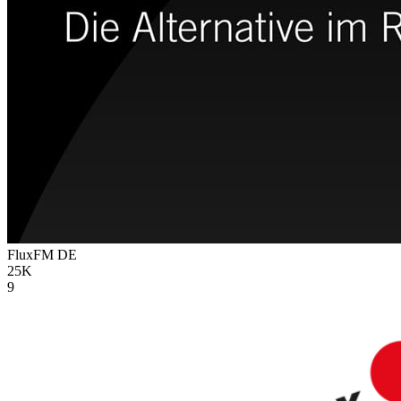
FluxFM
DE
25K
9