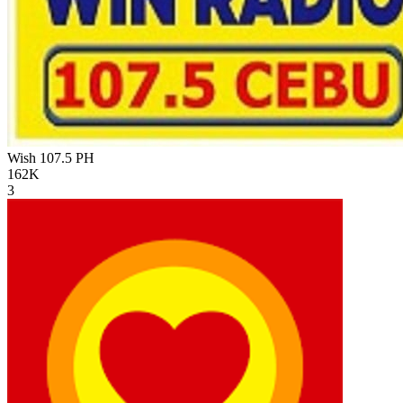
Wish 107.5
PH
162K
3