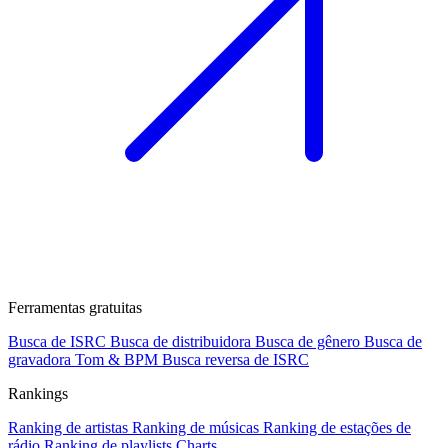
Ferramentas gratuitas
Busca de ISRC
Busca de distribuidora
Busca de gênero
Busca de
gravadora
Tom & BPM
Busca reversa de ISRC
Rankings
Ranking de artistas
Ranking de músicas
Ranking de estações de
rádio
Ranking de playlists
Charts