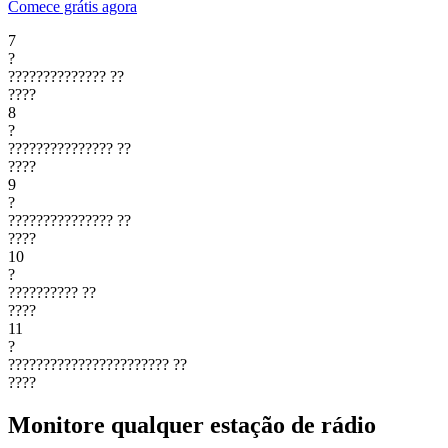
Comece grátis agora
7
?
??????????????
??
????
8
?
???????????????
??
????
9
?
???????????????
??
????
10
?
??????????
??
????
11
?
???????????????????????
??
????
Monitore qualquer estação de rádio