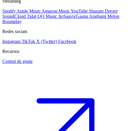
Streaming
Spotify
Apple Music
Amazon Music
YouTube
Shazam
Deezer
SoundCloud
Tidal
QQ Music
JioSaavn/Gaana
Anghami
Melon
Boomplay
Redes sociais
Instagram
TikTok
X (Twitter)
Facebook
Recursos
Central de ajuda