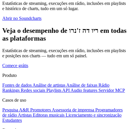
Estatísticas de streaming, execuções em rádio, inclusões em playlists
e histórico de charts, tudo em um só lugar.
Abrir no Soundcharts
Veja o desempenho de ריו דה ז'נרו em todas
as plataformas
Estatísticas de streaming, execuções em rádio, inclusões em playlists
e posições nos charts — tudo em um só painel.
Comece grátis
Produto
Fontes de dados
Análise de artistas
Análise de faixas
Rádio
Rankings
Redes sociais
Playlists
API
Audio features
Servidor MCP
Casos de uso
Pesquisa A&R
Promotores
Assessoria de imprensa
Programadores
de rádio
Artistas
Editoras musicais
Licenciamento e sincronização
Estudantes