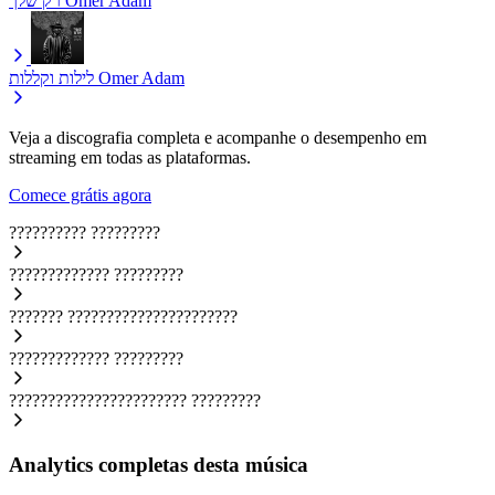
רק שלך
Omer Adam
לילות וקללות
Omer Adam
Veja a discografia completa e acompanhe o desempenho em
streaming em todas as plataformas.
Comece grátis agora
??????????
?????????
?????????????
?????????
???????
??????????????????????
?????????????
?????????
???????????????????????
?????????
Analytics completas desta música