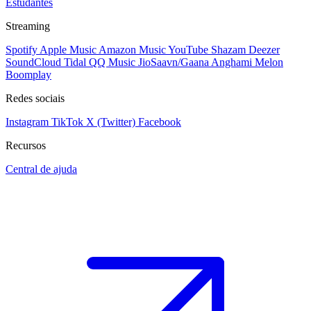
Estudantes
Streaming
Spotify
Apple Music
Amazon Music
YouTube
Shazam
Deezer
SoundCloud
Tidal
QQ Music
JioSaavn/Gaana
Anghami
Melon
Boomplay
Redes sociais
Instagram
TikTok
X (Twitter)
Facebook
Recursos
Central de ajuda