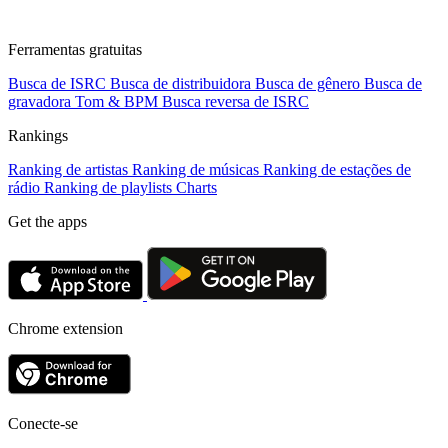
Ferramentas gratuitas
Busca de ISRC
Busca de distribuidora
Busca de gênero
Busca de
gravadora
Tom & BPM
Busca reversa de ISRC
Rankings
Ranking de artistas
Ranking de músicas
Ranking de estações de
rádio
Ranking de playlists
Charts
Get the apps
Chrome extension
Conecte-se