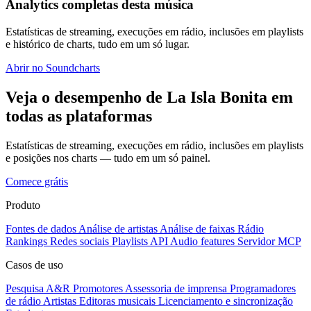
Analytics completas desta música
Estatísticas de streaming, execuções em rádio, inclusões em playlists
e histórico de charts, tudo em um só lugar.
Abrir no Soundcharts
Veja o desempenho de La Isla Bonita em
todas as plataformas
Estatísticas de streaming, execuções em rádio, inclusões em playlists
e posições nos charts — tudo em um só painel.
Comece grátis
Produto
Fontes de dados
Análise de artistas
Análise de faixas
Rádio
Rankings
Redes sociais
Playlists
API
Audio features
Servidor MCP
Casos de uso
Pesquisa A&R
Promotores
Assessoria de imprensa
Programadores
de rádio
Artistas
Editoras musicais
Licenciamento e sincronização