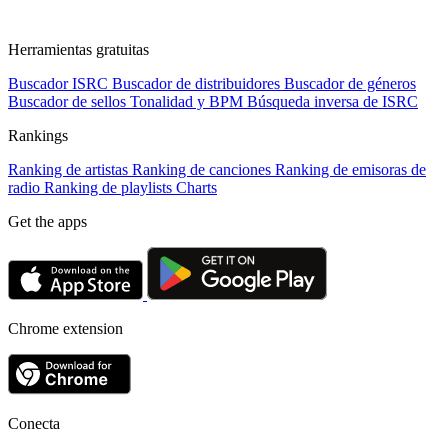
Herramientas gratuitas
Buscador ISRC
Buscador de distribuidores
Buscador de géneros
Buscador de sellos
Tonalidad y BPM
Búsqueda inversa de ISRC
Rankings
Ranking de artistas
Ranking de canciones
Ranking de emisoras de
radio
Ranking de playlists
Charts
Get the apps
Chrome extension
Conecta