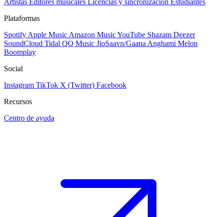
Artistas
Editores musicales
Licencias y sincronización
Estudiantes
Plataformas
Spotify
Apple Music
Amazon Music
YouTube
Shazam
Deezer
SoundCloud
Tidal
QQ Music
JioSaavn/Gaana
Anghami
Melon
Boomplay
Social
Instagram
TikTok
X (Twitter)
Facebook
Recursos
Centro de ayuda