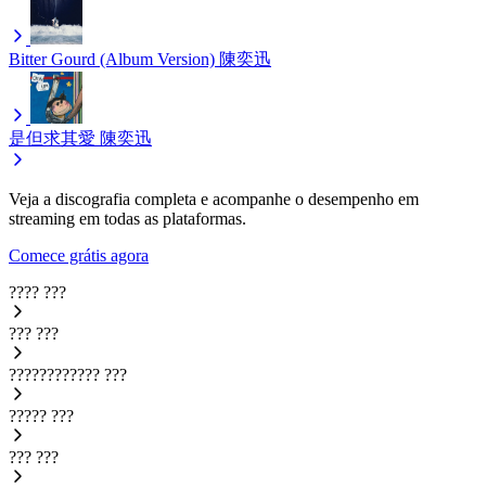
Bitter Gourd (Album Version)
陳奕迅
是但求其愛
陳奕迅
Veja a discografia completa e acompanhe o desempenho em
streaming em todas as plataformas.
Comece grátis agora
????
???
???
???
????????????
???
?????
???
???
???