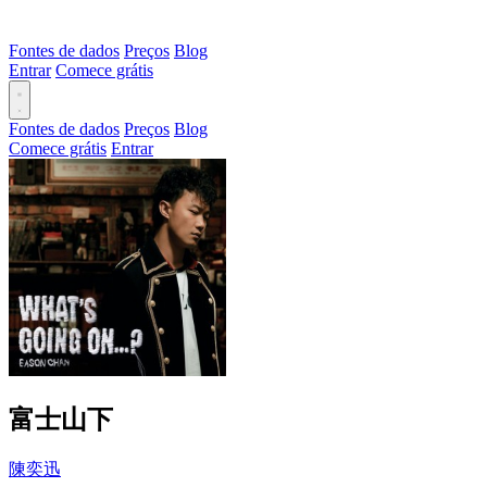
Fontes de dados
Preços
Blog
Entrar
Comece grátis
Fontes de dados
Preços
Blog
Comece grátis
Entrar
富士山下
陳奕迅