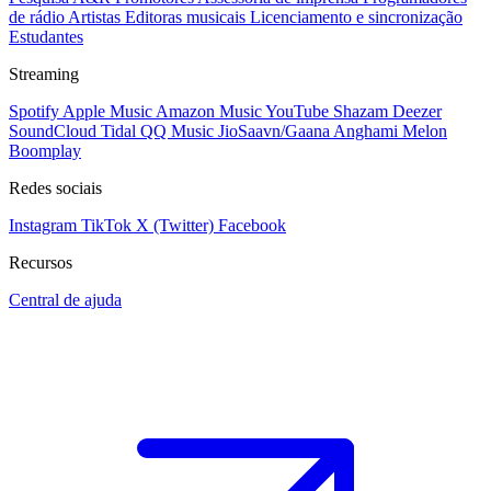
de rádio
Artistas
Editoras musicais
Licenciamento e sincronização
Estudantes
Streaming
Spotify
Apple Music
Amazon Music
YouTube
Shazam
Deezer
SoundCloud
Tidal
QQ Music
JioSaavn/Gaana
Anghami
Melon
Boomplay
Redes sociais
Instagram
TikTok
X (Twitter)
Facebook
Recursos
Central de ajuda