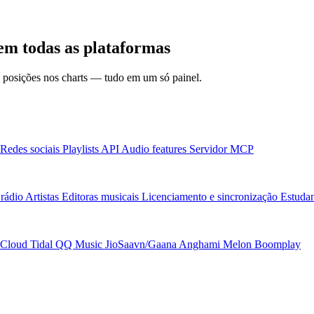
em todas as plataformas
 e posições nos charts — tudo em um só painel.
Redes sociais
Playlists
API
Audio features
Servidor MCP
rádio
Artistas
Editoras musicais
Licenciamento e sincronização
Estudan
Cloud
Tidal
QQ Music
JioSaavn/Gaana
Anghami
Melon
Boomplay