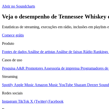
Abrir no Soundcharts
Veja o desempenho de Tennessee Whiskey 
Estatísticas de streaming, execuções em rádio, inclusões em playlists
Comece grátis
Produto
Fontes de dados
Análise de artistas
Análise de faixas
Rádio
Rankings
Casos de uso
Pesquisa A&R
Promotores
Assessoria de imprensa
Programadores de 
Streaming
Spotify
Apple Music
Amazon Music
YouTube
Shazam
Deezer
Sound
Redes sociais
Instagram
TikTok
X (Twitter)
Facebook