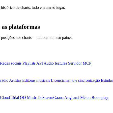
 histórico de charts, tudo em um só lugar.
as plataformas
 e posições nos charts — tudo em um só painel.
Redes sociais
Playlists
API
Audio features
Servidor MCP
rádio
Artistas
Editoras musicais
Licenciamento e sincronização
Estudan
Cloud
Tidal
QQ Music
JioSaavn/Gaana
Anghami
Melon
Boomplay