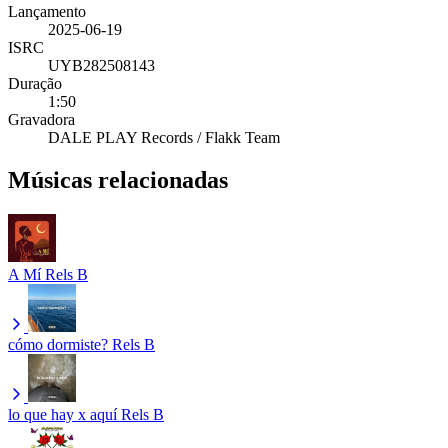
Lançamento
2025-06-19
ISRC
UYB282508143
Duração
1:50
Gravadora
DALE PLAY Records / Flakk Team
Músicas relacionadas
A Mí
Rels B
cómo dormiste?
Rels B
lo que hay x aquí
Rels B