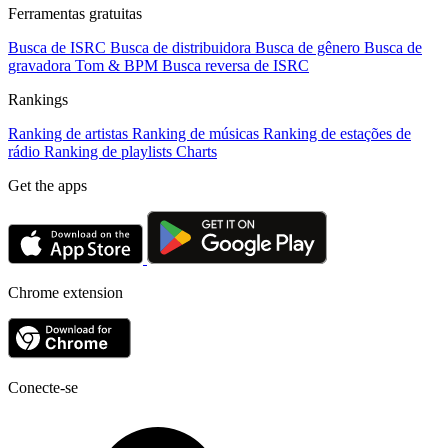
Ferramentas gratuitas
Busca de ISRC
Busca de distribuidora
Busca de gênero
Busca de
gravadora
Tom & BPM
Busca reversa de ISRC
Rankings
Ranking de artistas
Ranking de músicas
Ranking de estações de
rádio
Ranking de playlists
Charts
Get the apps
Chrome extension
Conecte-se