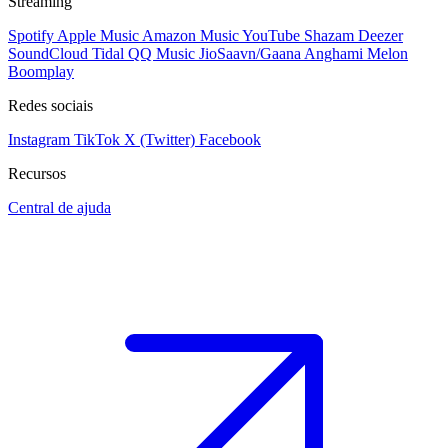
Streaming
Spotify
Apple Music
Amazon Music
YouTube
Shazam
Deezer
SoundCloud
Tidal
QQ Music
JioSaavn/Gaana
Anghami
Melon
Boomplay
Redes sociais
Instagram
TikTok
X (Twitter)
Facebook
Recursos
Central de ajuda