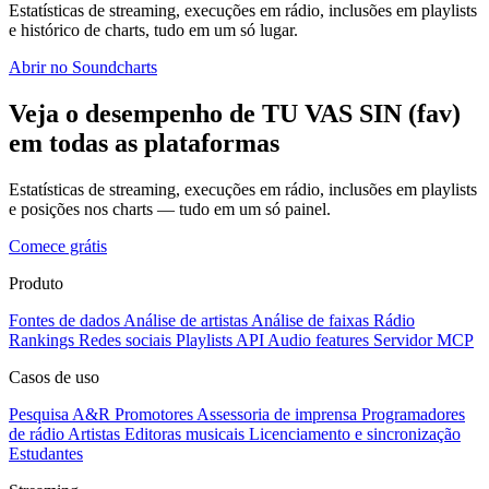
Estatísticas de streaming, execuções em rádio, inclusões em playlists
e histórico de charts, tudo em um só lugar.
Abrir no Soundcharts
Veja o desempenho de TU VAS SIN (fav)
em todas as plataformas
Estatísticas de streaming, execuções em rádio, inclusões em playlists
e posições nos charts — tudo em um só painel.
Comece grátis
Produto
Fontes de dados
Análise de artistas
Análise de faixas
Rádio
Rankings
Redes sociais
Playlists
API
Audio features
Servidor MCP
Casos de uso
Pesquisa A&R
Promotores
Assessoria de imprensa
Programadores
de rádio
Artistas
Editoras musicais
Licenciamento e sincronização
Estudantes