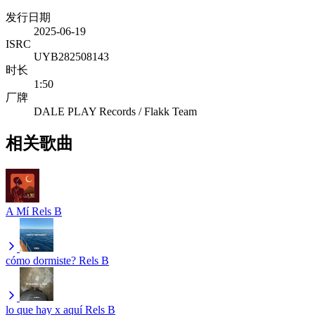
发行日期
2025-06-19
ISRC
UYB282508143
时长
1:50
厂牌
DALE PLAY Records / Flakk Team
相关歌曲
A Mí
Rels B
cómo dormiste?
Rels B
lo que hay x aquí
Rels B