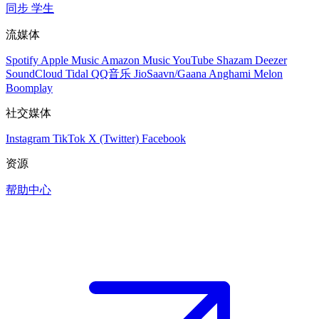
同步
学生
流媒体
Spotify
Apple Music
Amazon Music
YouTube
Shazam
Deezer
SoundCloud
Tidal
QQ音乐
JioSaavn/Gaana
Anghami
Melon
Boomplay
社交媒体
Instagram
TikTok
X (Twitter)
Facebook
资源
帮助中心