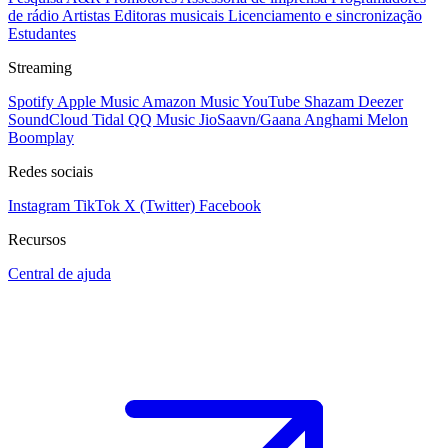
de rádio
Artistas
Editoras musicais
Licenciamento e sincronização
Estudantes
Streaming
Spotify
Apple Music
Amazon Music
YouTube
Shazam
Deezer
SoundCloud
Tidal
QQ Music
JioSaavn/Gaana
Anghami
Melon
Boomplay
Redes sociais
Instagram
TikTok
X (Twitter)
Facebook
Recursos
Central de ajuda