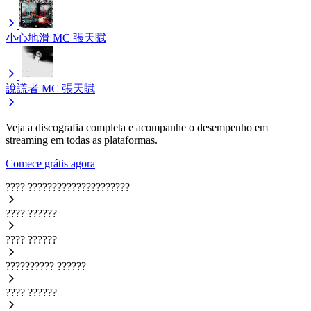
小心地滑
MC 張天賦
說謊者
MC 張天賦
Veja a discografia completa e acompanhe o desempenho em
streaming em todas as plataformas.
Comece grátis agora
????
?????????????????????
????
??????
????
??????
??????????
??????
????
??????