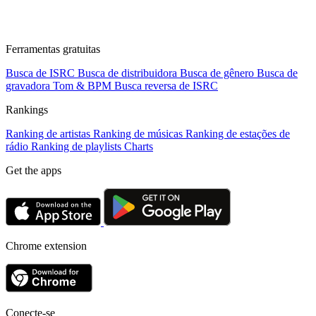
Ferramentas gratuitas
Busca de ISRC
Busca de distribuidora
Busca de gênero
Busca de
gravadora
Tom & BPM
Busca reversa de ISRC
Rankings
Ranking de artistas
Ranking de músicas
Ranking de estações de
rádio
Ranking de playlists
Charts
Get the apps
Chrome extension
Conecte-se