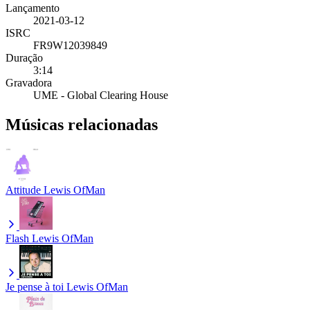
Lançamento
2021-03-12
ISRC
FR9W12039849
Duração
3:14
Gravadora
UME - Global Clearing House
Músicas relacionadas
Attitude
Lewis OfMan
Flash
Lewis OfMan
Je pense à toi
Lewis OfMan