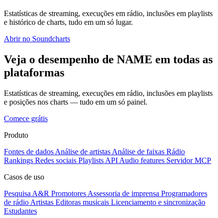
Estatísticas de streaming, execuções em rádio, inclusões em playlists
e histórico de charts, tudo em um só lugar.
Abrir no Soundcharts
Veja o desempenho de NAME em todas as
plataformas
Estatísticas de streaming, execuções em rádio, inclusões em playlists
e posições nos charts — tudo em um só painel.
Comece grátis
Produto
Fontes de dados
Análise de artistas
Análise de faixas
Rádio
Rankings
Redes sociais
Playlists
API
Audio features
Servidor MCP
Casos de uso
Pesquisa A&R
Promotores
Assessoria de imprensa
Programadores
de rádio
Artistas
Editoras musicais
Licenciamento e sincronização
Estudantes