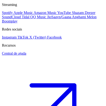
Streaming
Spotify
Apple Music
Amazon Music
YouTube
Shazam
Deezer
SoundCloud
Tidal
QQ Music
JioSaavn/Gaana
Anghami
Melon
Boomplay
Redes sociais
Instagram
TikTok
X (Twitter)
Facebook
Recursos
Central de ajuda