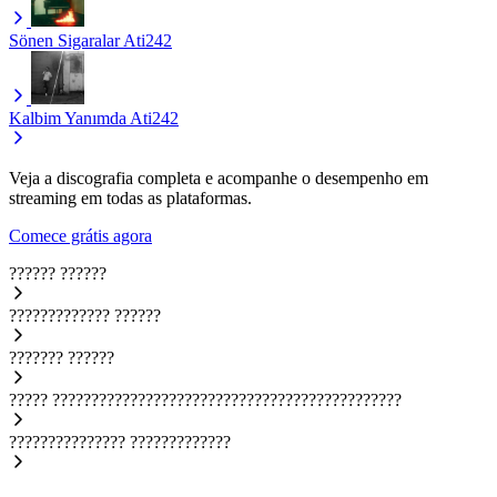
Sönen Sigaralar
Ati242
Kalbim Yanımda
Ati242
Veja a discografia completa e acompanhe o desempenho em
streaming em todas as plataformas.
Comece grátis agora
??????
??????
?????????????
??????
???????
??????
?????
?????????????????????????????????????????????
???????????????
?????????????