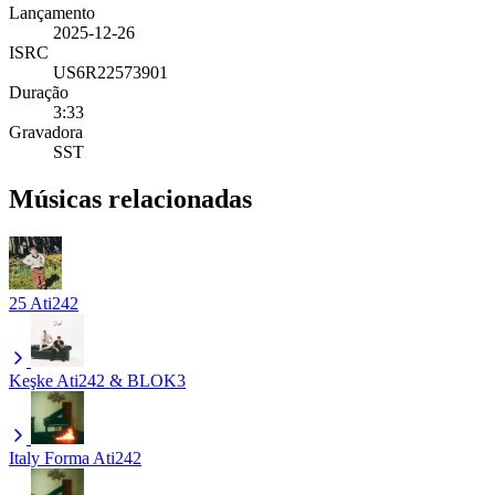
Lançamento
2025-12-26
ISRC
US6R22573901
Duração
3:33
Gravadora
SST
Músicas relacionadas
25
Ati242
Keşke
Ati242 & BLOK3
Italy Forma
Ati242