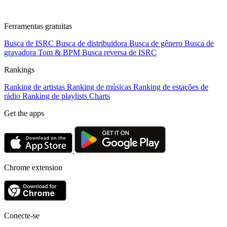
Ferramentas gratuitas
Busca de ISRC
Busca de distribuidora
Busca de gênero
Busca de
gravadora
Tom & BPM
Busca reversa de ISRC
Rankings
Ranking de artistas
Ranking de músicas
Ranking de estações de
rádio
Ranking de playlists
Charts
Get the apps
Chrome extension
Conecte-se