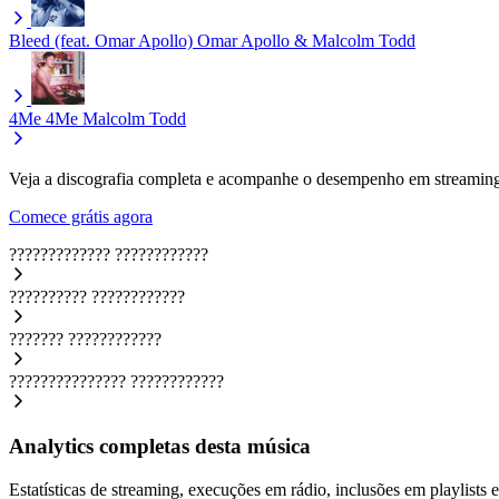
Bleed (feat. Omar Apollo)
Omar Apollo & Malcolm Todd
4Me 4Me
Malcolm Todd
Veja a discografia completa e acompanhe o desempenho em streaming
Comece grátis agora
?????????????
????????????
??????????
????????????
???????
????????????
???????????????
????????????
Analytics completas desta música
Estatísticas de streaming, execuções em rádio, inclusões em playlists e