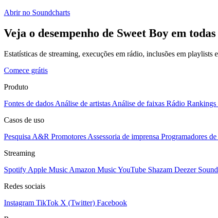
Abrir no Soundcharts
Veja o desempenho de Sweet Boy em todas 
Estatísticas de streaming, execuções em rádio, inclusões em playlists
Comece grátis
Produto
Fontes de dados
Análise de artistas
Análise de faixas
Rádio
Rankings
Casos de uso
Pesquisa A&R
Promotores
Assessoria de imprensa
Programadores de 
Streaming
Spotify
Apple Music
Amazon Music
YouTube
Shazam
Deezer
Sound
Redes sociais
Instagram
TikTok
X (Twitter)
Facebook