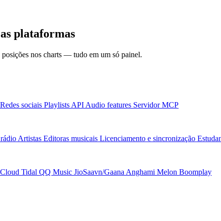
as plataformas
 e posições nos charts — tudo em um só painel.
Redes sociais
Playlists
API
Audio features
Servidor MCP
rádio
Artistas
Editoras musicais
Licenciamento e sincronização
Estudan
Cloud
Tidal
QQ Music
JioSaavn/Gaana
Anghami
Melon
Boomplay