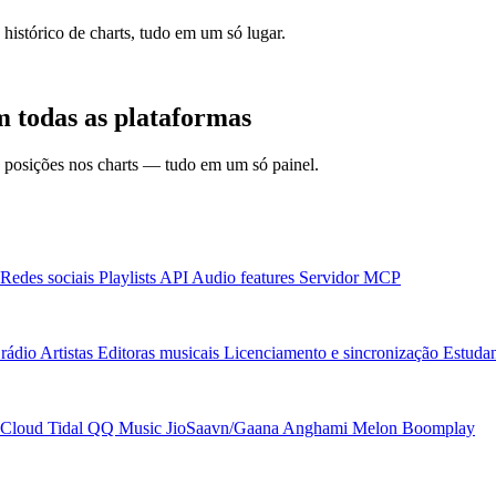
 histórico de charts, tudo em um só lugar.
 todas as plataformas
 e posições nos charts — tudo em um só painel.
Redes sociais
Playlists
API
Audio features
Servidor MCP
rádio
Artistas
Editoras musicais
Licenciamento e sincronização
Estudan
Cloud
Tidal
QQ Music
JioSaavn/Gaana
Anghami
Melon
Boomplay