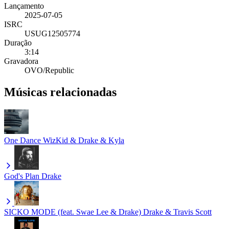
Lançamento
2025-07-05
ISRC
USUG12505774
Duração
3:14
Gravadora
OVO/Republic
Músicas relacionadas
One Dance
WizKid & Drake & Kyla
God's Plan
Drake
SICKO MODE (feat. Swae Lee & Drake)
Drake & Travis Scott