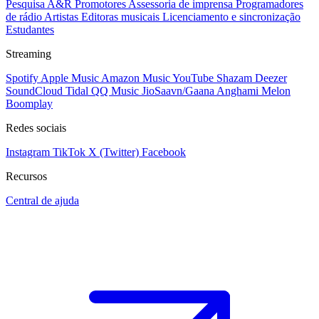
Pesquisa A&R
Promotores
Assessoria de imprensa
Programadores
de rádio
Artistas
Editoras musicais
Licenciamento e sincronização
Estudantes
Streaming
Spotify
Apple Music
Amazon Music
YouTube
Shazam
Deezer
SoundCloud
Tidal
QQ Music
JioSaavn/Gaana
Anghami
Melon
Boomplay
Redes sociais
Instagram
TikTok
X (Twitter)
Facebook
Recursos
Central de ajuda