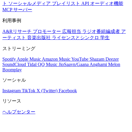
ト
ソーシャルメディア
プレイリスト
API
オーディオ機能
MCP サーバー
利用事例
A&Rリサーチ
プロモーター
広報担当
ラジオ番組編成者
ア
ーティスト
音楽出版社
ライセンスとシンクロ
学生
ストリーミング
Spotify
Apple Music
Amazon Music
YouTube
Shazam
Deezer
SoundCloud
Tidal
QQ Music
JioSaavn/Gaana
Anghami
Melon
Boomplay
ソーシャル
Instagram
TikTok
X (Twitter)
Facebook
リソース
ヘルプセンター