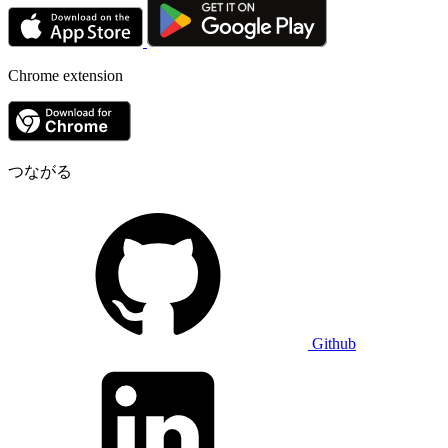
Chrome extension
つながる
Github