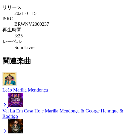
リリース
2021-01-15
ISRC
BRWNV2000237
再生時間
3:25
レーベル
Som Livre
関連楽曲
Leão
Marília Mendonça
Vai Lá Em Casa Hoje
Marília Mendonça & George Henrique &
Rodrigo