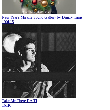
New Year's Miracle
Sound Gallery by Dmitry Taras
190K
5
Take Me There
DA TI
161K