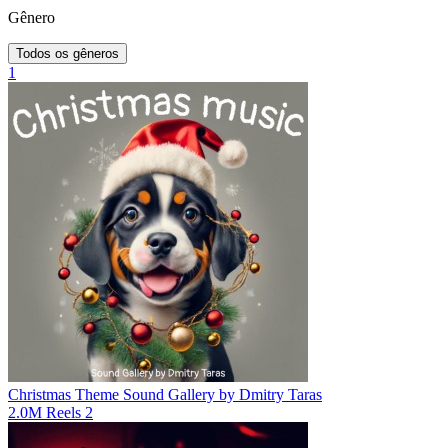
Gênero
Todos os gêneros
1
Christmas Theme
Sound Gallery by Dmitry Taras
2.0M
Reels
2