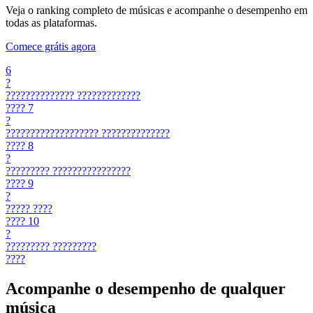
Veja o ranking completo de músicas e acompanhe o desempenho em
todas as plataformas.
Comece grátis agora
6
?
??????????????
?????????????
????
7
?
???????????????????
??????????????
????
8
?
?????????
????????????????
????
9
?
?????
????
????
10
?
?????????
?????????
????
Acompanhe o desempenho de qualquer
música