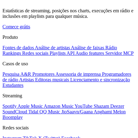
Estatísticas de streaming, posições nos charts, execuções em rádio e
inclusões em playlists para qualquer música.
Comece grátis
Produto
Fontes de dados
Análise de artistas
Análise de faixas
Rádio
Rankings
Redes sociais
Playlists
API
Audio features
Servidor MCP
Casos de uso
Pesquisa A&R
Promotores
Assessoria de imprensa
Programadores
de rádio
Artistas
Editoras musicais
Licenciamento e sincronização
Estudantes
Streaming
Spotify
Apple Music
Amazon Music
YouTube
Shazam
Deezer
SoundCloud
Tidal
QQ Music
JioSaavn/Gaana
Anghami
Melon
Boomplay
Redes sociais