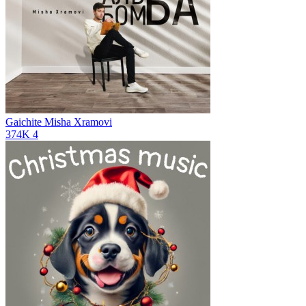
Gaichite
Misha Xramovi
374K
4