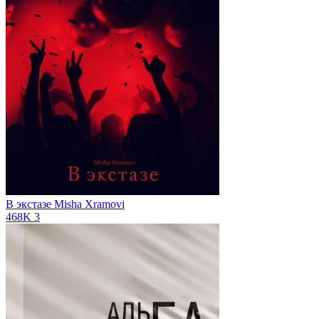
В экстазе
Misha Xramovi
468K
3