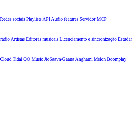
Redes sociais
Playlists
API
Audio features
Servidor MCP
rádio
Artistas
Editoras musicais
Licenciamento e sincronização
Estudan
Cloud
Tidal
QQ Music
JioSaavn/Gaana
Anghami
Melon
Boomplay