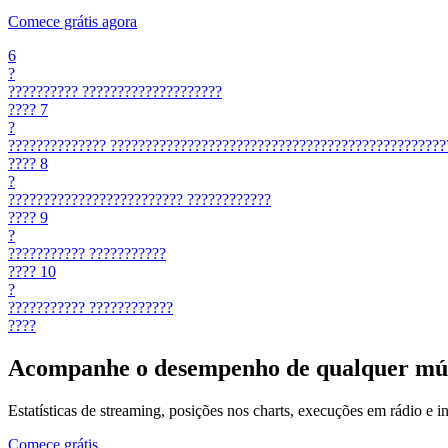
Comece grátis agora
6
?
??????????
????????????????????
????
7
?
??????????????
????????????????????????????????????????????????
????
8
?
?????????????????????????
????????????
????
9
?
???????????
???????????
????
10
?
???????????
????????????
????
Acompanhe o desempenho de qualquer mú
Estatísticas de streaming, posições nos charts, execuções em rádio e i
Comece grátis