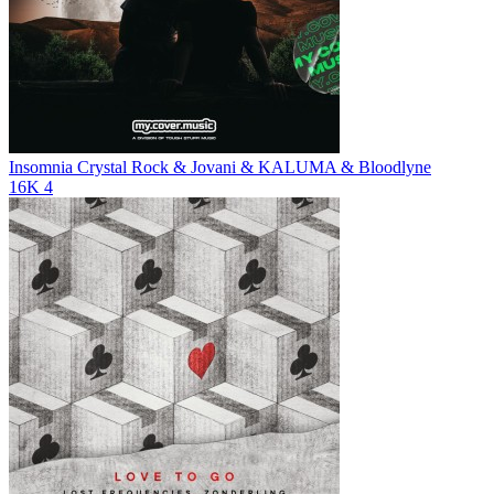
Insomnia
Crystal Rock & Jovani & KALUMA & Bloodlyne
16K
4