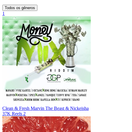
Todos os gêneros
1
Clean & Fresh
Marvin The Beast & Nickeisha
37K
Reels
2