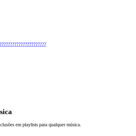
??????????????????????
sica
nclusões em playlists para qualquer música.