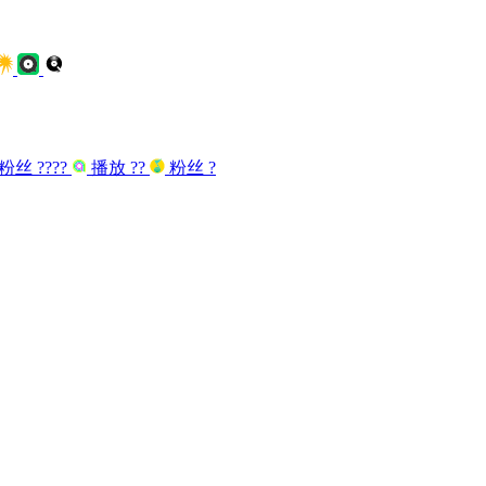
粉丝
????
播放
??
粉丝
?