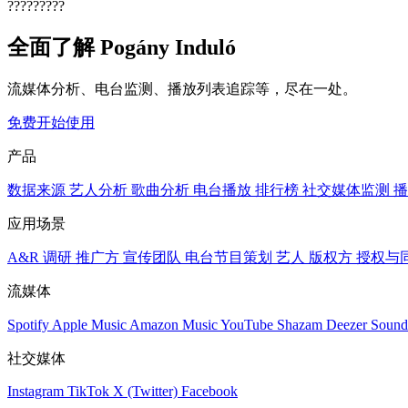
?????????
全面了解 Pogány Induló
流媒体分析、电台监测、播放列表追踪等，尽在一处。
免费开始使用
产品
数据来源
艺人分析
歌曲分析
电台播放
排行榜
社交媒体监测
播
应用场景
A&R 调研
推广方
宣传团队
电台节目策划
艺人
版权方
授权与
流媒体
Spotify
Apple Music
Amazon Music
YouTube
Shazam
Deezer
Sound
社交媒体
Instagram
TikTok
X (Twitter)
Facebook