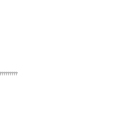
?????????