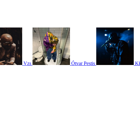
Vzs
Ótvar Pestis
Kk