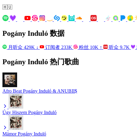
🇭🇺
Pogány Induló 数据
月听众
429K
↓
订阅者
233K
粉丝
10K
↑
听众
9.7K
Pogány Induló 热门歌曲
Afro Beat
Pogány Induló & ANUBII$
Úgy Hiszem
Pogány Induló
Mámor
Pogány Induló