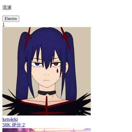
流派
Electro
1
kets4eki
58K
评分
2