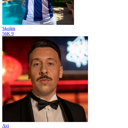
Skolim
56K
9
Avi