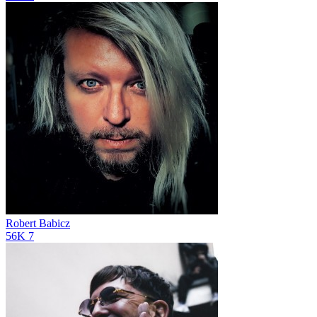
Robert Babicz
56K
7