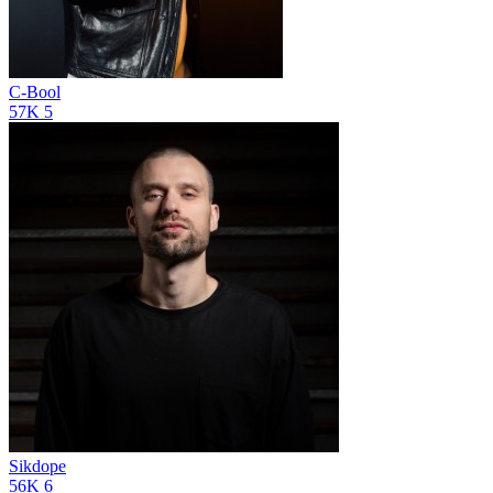
C-Bool
57K
5
Sikdope
56K
6