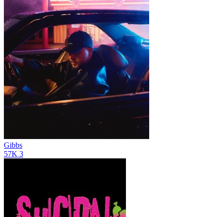
Gibbs
57K
3