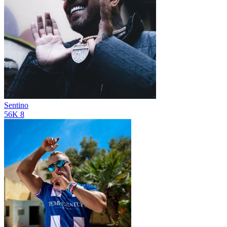
Sentino
56K
8