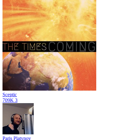
Sceptic
709K
3
Paris Platynov