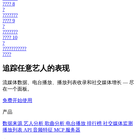
????
8
?
???????
????
9
?
???????
????
10
?
???????????
????
追踪任意艺人的表现
流媒体数据、电台播放、播放列表收录和社交媒体增长 — 尽
在一个面板。
免费开始使用
产品
数据来源
艺人分析
歌曲分析
电台播放
排行榜
社交媒体监测
播放列表
API
音频特征
MCP 服务器