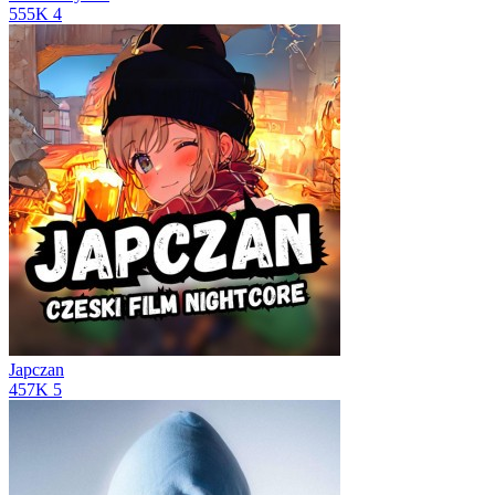
555K
4
Japczan
457K
5