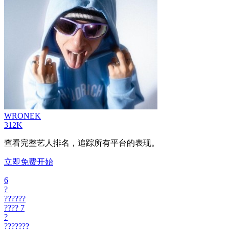
WRONEK
312K
查看完整艺人排名，追踪所有平台的表现。
立即免费开始
6
?
??????
????
7
?
???????