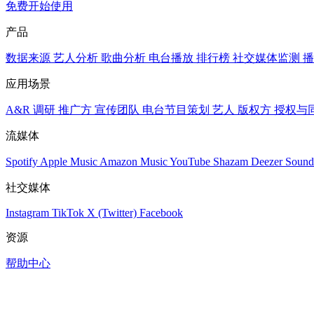
免费开始使用
产品
数据来源
艺人分析
歌曲分析
电台播放
排行榜
社交媒体监测
播
应用场景
A&R 调研
推广方
宣传团队
电台节目策划
艺人
版权方
授权与
流媒体
Spotify
Apple Music
Amazon Music
YouTube
Shazam
Deezer
Sound
社交媒体
Instagram
TikTok
X (Twitter)
Facebook
资源
帮助中心