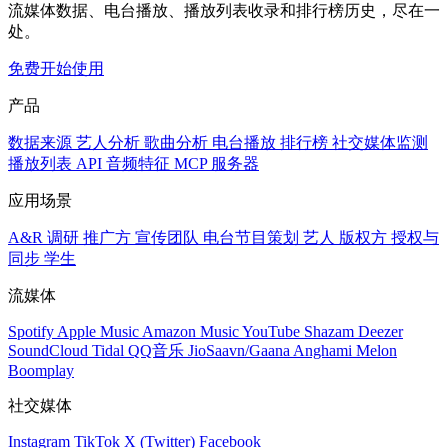
流媒体数据、电台播放、播放列表收录和排行榜历史，尽在一
处。
免费开始使用
产品
数据来源
艺人分析
歌曲分析
电台播放
排行榜
社交媒体监测
播放列表
API
音频特征
MCP 服务器
应用场景
A&R 调研
推广方
宣传团队
电台节目策划
艺人
版权方
授权与
同步
学生
流媒体
Spotify
Apple Music
Amazon Music
YouTube
Shazam
Deezer
SoundCloud
Tidal
QQ音乐
JioSaavn/Gaana
Anghami
Melon
Boomplay
社交媒体
Instagram
TikTok
X (Twitter)
Facebook