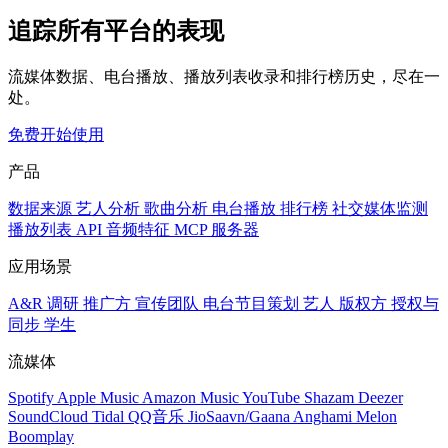
追踪所有平台的表现
流媒体数据、电台播放、播放列表收录和排行榜历史，尽在一
处。
免费开始使用
产品
数据来源
艺人分析
歌曲分析
电台播放
排行榜
社交媒体监测
播放列表
API
音频特征
MCP 服务器
应用场景
A&R 调研
推广方
宣传团队
电台节目策划
艺人
版权方
授权与
同步
学生
流媒体
Spotify
Apple Music
Amazon Music
YouTube
Shazam
Deezer
SoundCloud
Tidal
QQ音乐
JioSaavn/Gaana
Anghami
Melon
Boomplay