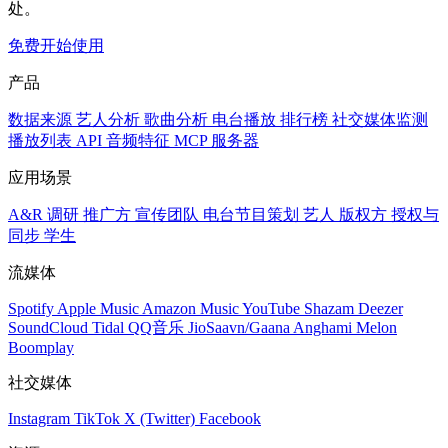
处。
免费开始使用
产品
数据来源
艺人分析
歌曲分析
电台播放
排行榜
社交媒体监测
播放列表
API
音频特征
MCP 服务器
应用场景
A&R 调研
推广方
宣传团队
电台节目策划
艺人
版权方
授权与
同步
学生
流媒体
Spotify
Apple Music
Amazon Music
YouTube
Shazam
Deezer
SoundCloud
Tidal
QQ音乐
JioSaavn/Gaana
Anghami
Melon
Boomplay
社交媒体
Instagram
TikTok
X (Twitter)
Facebook