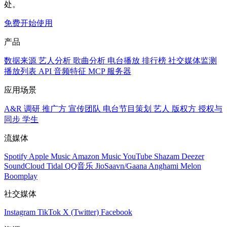
处。
免费开始使用
产品
数据来源
艺人分析
歌曲分析
电台播放
排行榜
社交媒体监测
播放列表
API
音频特征
MCP 服务器
应用场景
A&R 调研
推广方
宣传团队
电台节目策划
艺人
版权方
授权与
同步
学生
流媒体
Spotify
Apple Music
Amazon Music
YouTube
Shazam
Deezer
SoundCloud
Tidal
QQ音乐
JioSaavn/Gaana
Anghami
Melon
Boomplay
社交媒体
Instagram
TikTok
X (Twitter)
Facebook