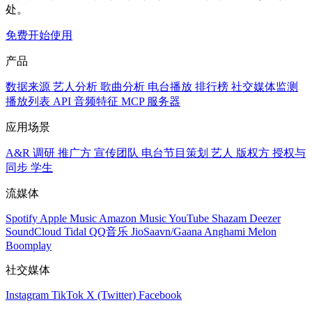
处。
免费开始使用
产品
数据来源
艺人分析
歌曲分析
电台播放
排行榜
社交媒体监测
播放列表
API
音频特征
MCP 服务器
应用场景
A&R 调研
推广方
宣传团队
电台节目策划
艺人
版权方
授权与
同步
学生
流媒体
Spotify
Apple Music
Amazon Music
YouTube
Shazam
Deezer
SoundCloud
Tidal
QQ音乐
JioSaavn/Gaana
Anghami
Melon
Boomplay
社交媒体
Instagram
TikTok
X (Twitter)
Facebook