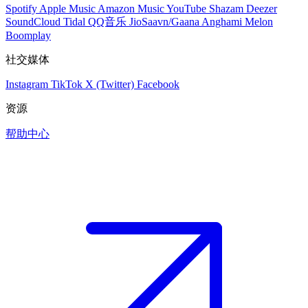
Spotify
Apple Music
Amazon Music
YouTube
Shazam
Deezer
SoundCloud
Tidal
QQ音乐
JioSaavn/Gaana
Anghami
Melon
Boomplay
社交媒体
Instagram
TikTok
X (Twitter)
Facebook
资源
帮助中心