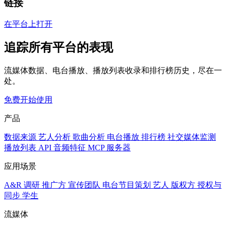
链接
在平台上打开
追踪所有平台的表现
流媒体数据、电台播放、播放列表收录和排行榜历史，尽在一
处。
免费开始使用
产品
数据来源
艺人分析
歌曲分析
电台播放
排行榜
社交媒体监测
播放列表
API
音频特征
MCP 服务器
应用场景
A&R 调研
推广方
宣传团队
电台节目策划
艺人
版权方
授权与
同步
学生
流媒体