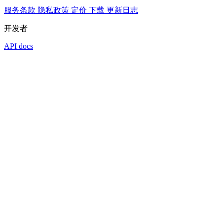
服务条款
隐私政策
定价
下载
更新日志
开发者
API docs