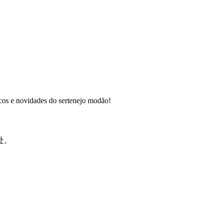
 e novidades do sertenejo modão!
处。