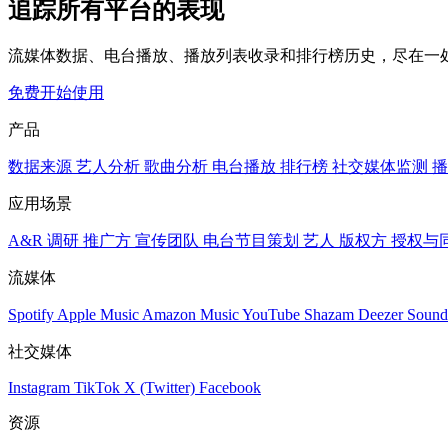
追踪所有平台的表现
流媒体数据、电台播放、播放列表收录和排行榜历史，尽在一
免费开始使用
产品
数据来源
艺人分析
歌曲分析
电台播放
排行榜
社交媒体监测
播
应用场景
A&R 调研
推广方
宣传团队
电台节目策划
艺人
版权方
授权与
流媒体
Spotify
Apple Music
Amazon Music
YouTube
Shazam
Deezer
Sound
社交媒体
Instagram
TikTok
X (Twitter)
Facebook
资源