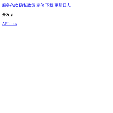
服务条款
隐私政策
定价
下载
更新日志
开发者
API docs