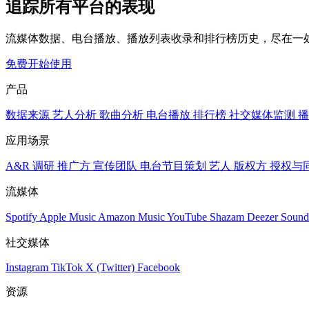
追踪所有平台的表现
流媒体数据、电台播放、播放列表收录和排行榜历史，尽在一
免费开始使用
产品
数据来源
艺人分析
歌曲分析
电台播放
排行榜
社交媒体监测
播
应用场景
A&R 调研
推广方
宣传团队
电台节目策划
艺人
版权方
授权与
流媒体
Spotify
Apple Music
Amazon Music
YouTube
Shazam
Deezer
Sound
社交媒体
Instagram
TikTok
X (Twitter)
Facebook
资源