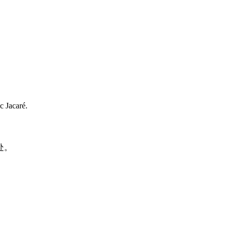
c Jacaré.
处。