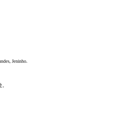
ndes, Jeninho.
处。