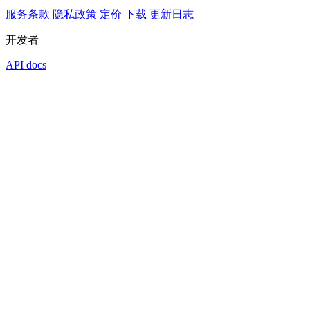
服务条款
隐私政策
定价
下载
更新日志
开发者
API docs