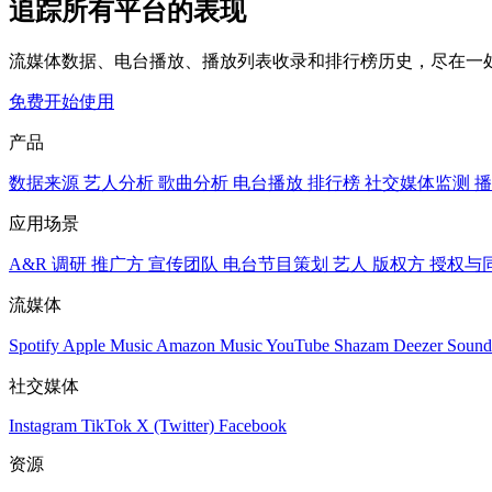
追踪所有平台的表现
流媒体数据、电台播放、播放列表收录和排行榜历史，尽在一
免费开始使用
产品
数据来源
艺人分析
歌曲分析
电台播放
排行榜
社交媒体监测
播
应用场景
A&R 调研
推广方
宣传团队
电台节目策划
艺人
版权方
授权与
流媒体
Spotify
Apple Music
Amazon Music
YouTube
Shazam
Deezer
Sound
社交媒体
Instagram
TikTok
X (Twitter)
Facebook
资源