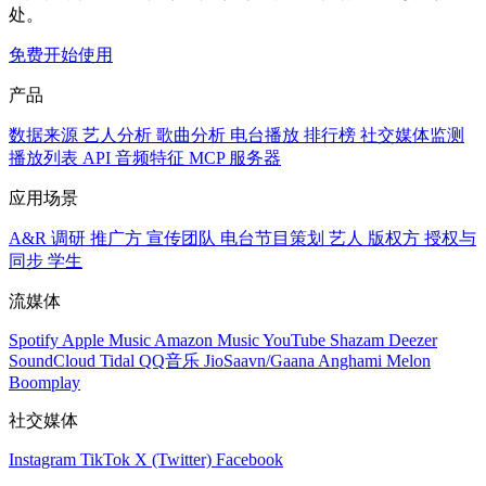
处。
免费开始使用
产品
数据来源
艺人分析
歌曲分析
电台播放
排行榜
社交媒体监测
播放列表
API
音频特征
MCP 服务器
应用场景
A&R 调研
推广方
宣传团队
电台节目策划
艺人
版权方
授权与
同步
学生
流媒体
Spotify
Apple Music
Amazon Music
YouTube
Shazam
Deezer
SoundCloud
Tidal
QQ音乐
JioSaavn/Gaana
Anghami
Melon
Boomplay
社交媒体
Instagram
TikTok
X (Twitter)
Facebook