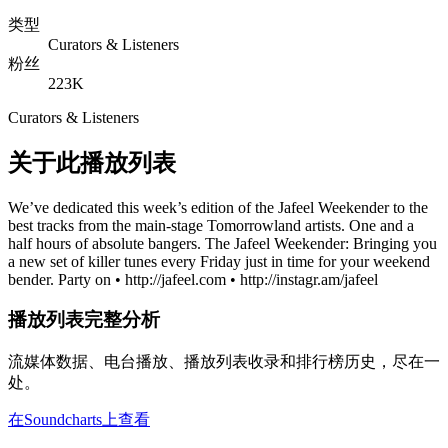
类型
Curators & Listeners
粉丝
223K
Curators & Listeners
关于此播放列表
We’ve dedicated this week’s edition of the Jafeel Weekender to the
best tracks from the main-stage Tomorrowland artists. One and a
half hours of absolute bangers. The Jafeel Weekender: Bringing you
a new set of killer tunes every Friday just in time for your weekend
bender. Party on • http://jafeel.com • http://instagr.am/jafeel
播放列表完整分析
流媒体数据、电台播放、播放列表收录和排行榜历史，尽在一
处。
在Soundcharts上查看