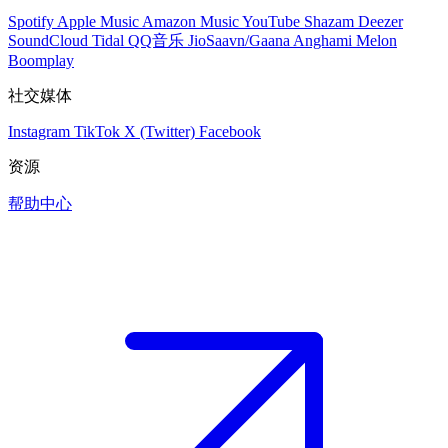
Spotify
Apple Music
Amazon Music
YouTube
Shazam
Deezer
SoundCloud
Tidal
QQ音乐
JioSaavn/Gaana
Anghami
Melon
Boomplay
社交媒体
Instagram
TikTok
X (Twitter)
Facebook
资源
帮助中心