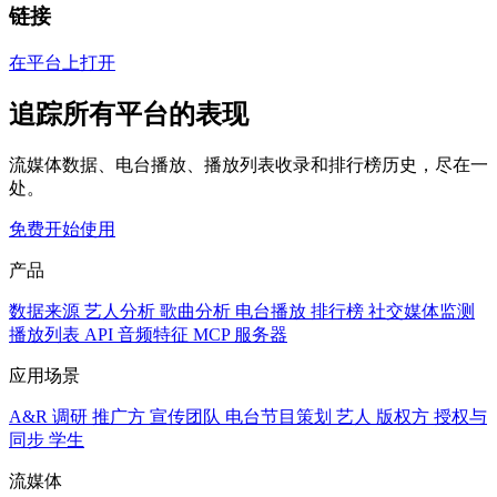
链接
在平台上打开
追踪所有平台的表现
流媒体数据、电台播放、播放列表收录和排行榜历史，尽在一
处。
免费开始使用
产品
数据来源
艺人分析
歌曲分析
电台播放
排行榜
社交媒体监测
播放列表
API
音频特征
MCP 服务器
应用场景
A&R 调研
推广方
宣传团队
电台节目策划
艺人
版权方
授权与
同步
学生
流媒体