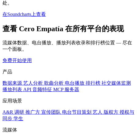
处。
在Soundcharts上查看
查看 Cero Empatía 在所有平台的表现
流媒体数据、电台播放、播放列表收录和排行榜位置 — 尽在
一个面板。
免费开始使用
产品
数据来源
艺人分析
歌曲分析
电台播放
排行榜
社交媒体监测
播放列表
API
音频特征
MCP 服务器
应用场景
A&R 调研
推广方
宣传团队
电台节目策划
艺人
版权方
授权与
同步
学生
流媒体