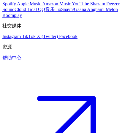
Spotify
Apple Music
Amazon Music
YouTube
Shazam
Deezer
SoundCloud
Tidal
QQ音乐
JioSaavn/Gaana
Anghami
Melon
Boomplay
社交媒体
Instagram
TikTok
X (Twitter)
Facebook
资源
帮助中心