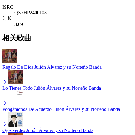
ISRC
QZ7HP2400108
时长
3:09
相关歌曲
Regalo De Dios
Julión Álvarez y su Norteño Banda
Lo Tienes Todo
Julión Álvarez y su Norteño Banda
Pongámonos De Acuerdo
Julión Álvarez y su Norteño Banda
Ojos verdes
Julión Álvarez y su Norteño Banda