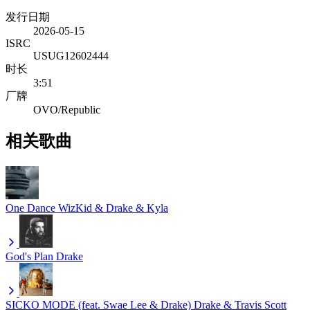
发行日期
2026-05-15
ISRC
USUG12602444
时长
3:51
厂牌
OVO/Republic
相关歌曲
One Dance
WizKid & Drake & Kyla
God's Plan
Drake
SICKO MODE (feat. Swae Lee & Drake)
Drake & Travis Scott