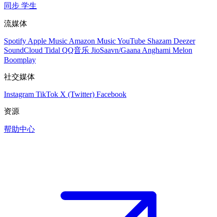
同步
学生
流媒体
Spotify
Apple Music
Amazon Music
YouTube
Shazam
Deezer
SoundCloud
Tidal
QQ音乐
JioSaavn/Gaana
Anghami
Melon
Boomplay
社交媒体
Instagram
TikTok
X (Twitter)
Facebook
资源
帮助中心