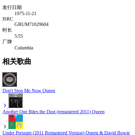
发行日期
1975-11-21
ISRC
GBUM71029604
时长
5:55
厂牌
Columbia
相关歌曲
Don't Stop Me Now
Queen
Another One Bites the Dust (remastered 2011)
Queen
Under Pressure (2011 Remastered Version)
Queen & David Bowie