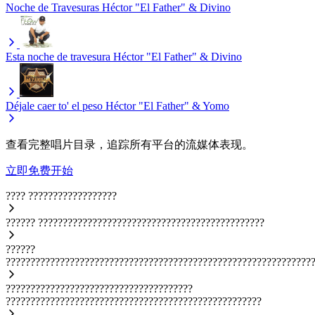
Noche de Travesuras
Héctor "El Father" & Divino
Esta noche de travesura
Héctor "El Father" & Divino
Déjale caer to' el peso
Héctor "El Father" & Yomo
查看完整唱片目录，追踪所有平台的流媒体表现。
立即免费开始
????
??????????????????
??????
??????????????????????????????????????????????
??????
??????????????????????????????????????????????????????????????
??????????????????????????????????????
????????????????????????????????????????????????????