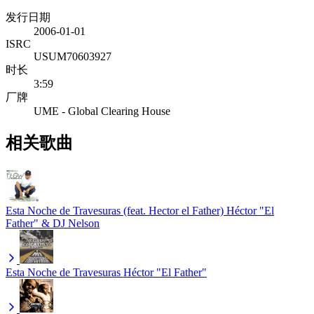
发行日期
2006-01-01
ISRC
USUM70603927
时长
3:59
厂牌
UME - Global Clearing House
相关歌曲
Esta Noche de Travesuras (feat. Hector el Father)
Héctor "El
Father" & DJ Nelson
Esta Noche de Travesuras
Héctor "El Father"