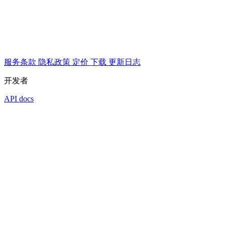
服务条款
隐私政策
定价
下载
更新日志
开发者
API docs