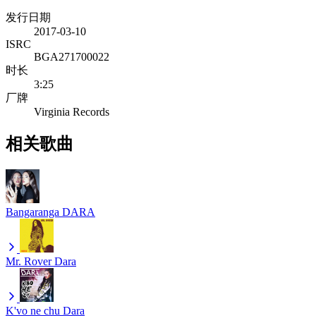
发行日期
2017-03-10
ISRC
BGA271700022
时长
3:25
厂牌
Virginia Records
相关歌曲
Bangaranga
DARA
Mr. Rover
Dara
K'vo ne chu
Dara