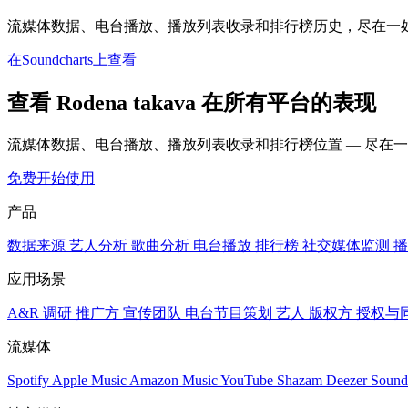
流媒体数据、电台播放、播放列表收录和排行榜历史，尽在一
在Soundcharts上查看
查看 Rodena takava 在所有平台的表现
流媒体数据、电台播放、播放列表收录和排行榜位置 — 尽在
免费开始使用
产品
数据来源
艺人分析
歌曲分析
电台播放
排行榜
社交媒体监测
播
应用场景
A&R 调研
推广方
宣传团队
电台节目策划
艺人
版权方
授权与
流媒体
Spotify
Apple Music
Amazon Music
YouTube
Shazam
Deezer
Sound