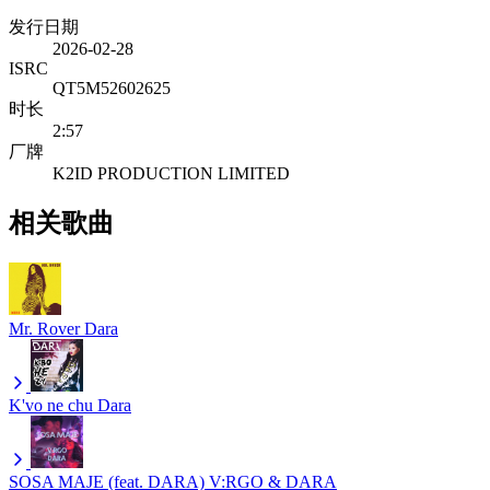
发行日期
2026-02-28
ISRC
QT5M52602625
时长
2:57
厂牌
K2ID PRODUCTION LIMITED
相关歌曲
Mr. Rover
Dara
K'vo ne chu
Dara
SOSA MAJE (feat. DARA)
V:RGO & DARA