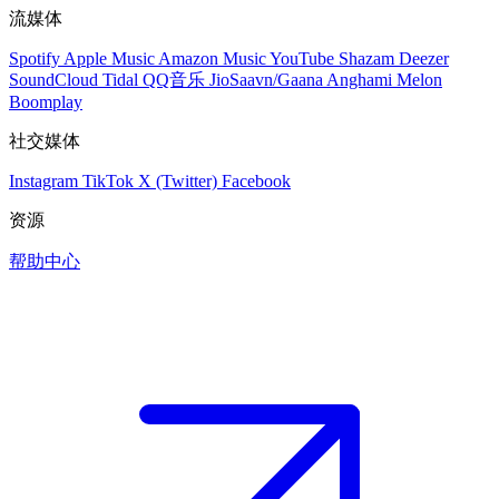
流媒体
Spotify
Apple Music
Amazon Music
YouTube
Shazam
Deezer
SoundCloud
Tidal
QQ音乐
JioSaavn/Gaana
Anghami
Melon
Boomplay
社交媒体
Instagram
TikTok
X (Twitter)
Facebook
资源
帮助中心