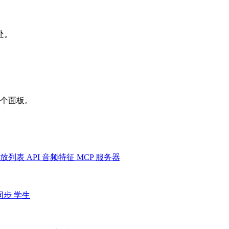
处。
一个面板。
放列表
API
音频特征
MCP 服务器
同步
学生