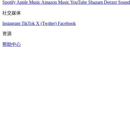
Spotify
Apple Music
Amazon Music
YouTube
Shazam
Deezer
Sound
社交媒体
Instagram
TikTok
X (Twitter)
Facebook
资源
帮助中心