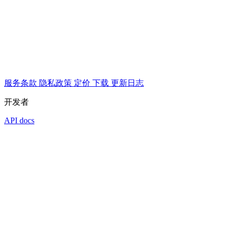
服务条款
隐私政策
定价
下载
更新日志
开发者
API docs