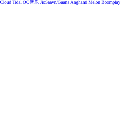
Cloud
Tidal
QQ音乐
JioSaavn/Gaana
Anghami
Melon
Boomplay