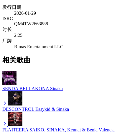
发行日期
2026-01-29
ISRC
QM4TW2663888
时长
2:25
厂牌
Rimas Entertainment LLC.
相关歌曲
SENDA BELLAKONA
Sinaka
DESCONTROL
Easykid & Sinaka
FLAITEERA
SAIKO, SINAKA, Kennat & Benja Valencia