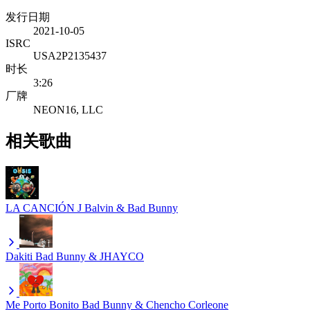
发行日期
2021-10-05
ISRC
USA2P2135437
时长
3:26
厂牌
NEON16, LLC
相关歌曲
LA CANCIÓN
J Balvin & Bad Bunny
Dakiti
Bad Bunny & JHAYCO
Me Porto Bonito
Bad Bunny & Chencho Corleone