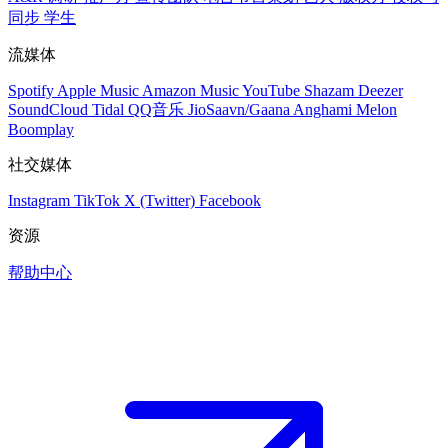
同步
学生
流媒体
Spotify
Apple Music
Amazon Music
YouTube
Shazam
Deezer
SoundCloud
Tidal
QQ音乐
JioSaavn/Gaana
Anghami
Melon
Boomplay
社交媒体
Instagram
TikTok
X (Twitter)
Facebook
资源
帮助中心