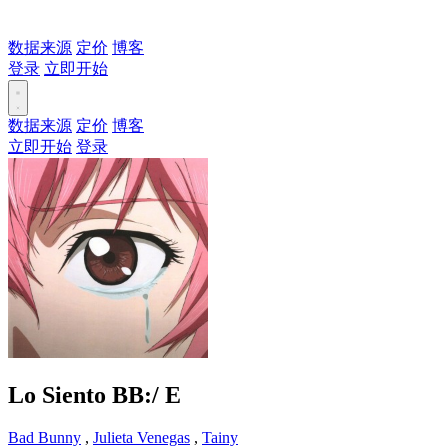
数据来源
定价
博客
登录
立即开始
数据来源
定价
博客
立即开始
登录
Lo Siento BB:/
E
Bad Bunny
,
Julieta Venegas
,
Tainy