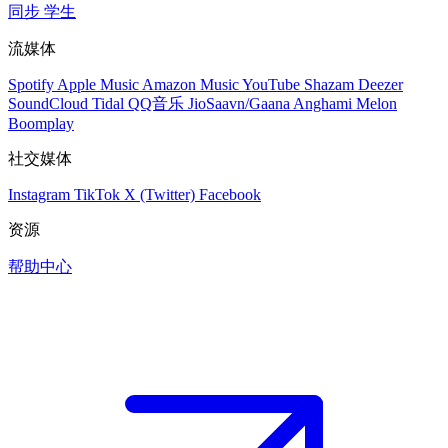
同步
学生
流媒体
Spotify
Apple Music
Amazon Music
YouTube
Shazam
Deezer
SoundCloud
Tidal
QQ音乐
JioSaavn/Gaana
Anghami
Melon
Boomplay
社交媒体
Instagram
TikTok
X (Twitter)
Facebook
资源
帮助中心