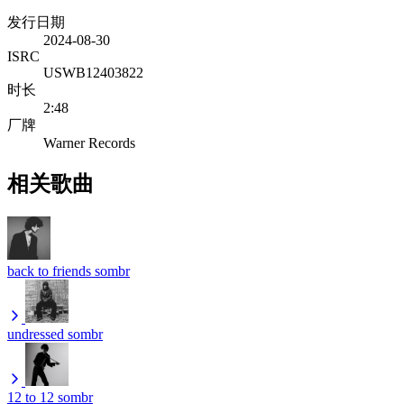
发行日期
2024-08-30
ISRC
USWB12403822
时长
2:48
厂牌
Warner Records
相关歌曲
back to friends
sombr
undressed
sombr
12 to 12
sombr