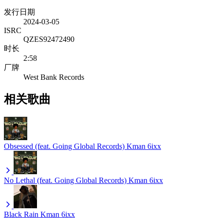
发行日期
2024-03-05
ISRC
QZES92472490
时长
2:58
厂牌
West Bank Records
相关歌曲
Obsessed (feat. Going Global Records)
Kman 6ixx
No Lethal (feat. Going Global Records)
Kman 6ixx
Black Rain
Kman 6ixx