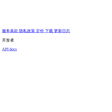
服务条款
隐私政策
定价
下载
更新日志
开发者
API docs